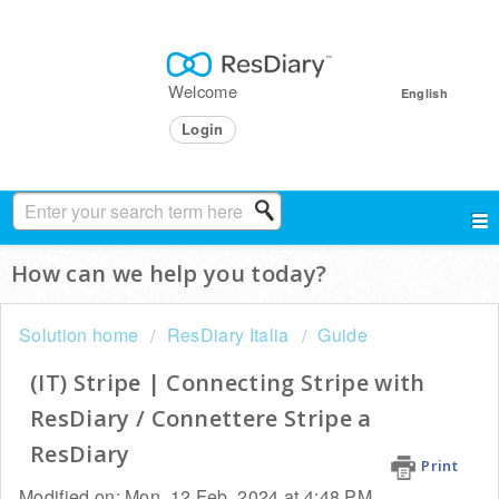
Welcome
English
Login
How can we help you today?
Solution home
ResDiary Italia
Guide
(IT) Stripe | Connecting Stripe with
ResDiary / Connettere Stripe a
ResDiary
Print
Modified on: Mon, 12 Feb, 2024 at 4:48 PM