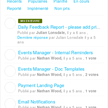
Récents
Populaires
Planifié
En cours
Reporté
Implémenté
Non pris
MIS EN ŒUVRE
J
Daily Feedback Report - please add private/public confirmation
Publié par
il y a 6 ans
,
Julian Lonsdale,
Dernière réponse
par Julian Lonsdale
il y a 5
ans
Events Manager - Internal Reminders
N
Publié par
il y a 5 ans
,
Nathan Wood,
1 vote
Events Manager - Doc Templates
N
Publié par
il y a 5 ans
,
Nathan Wood,
2 votes
Payment Landing Page
N
Publié par
il y a 5 ans
,
Nathan Wood,
1 vote
Email Notifications
N
Publié par
il y a 5 ans
,
Nathan Wood,
1 vote