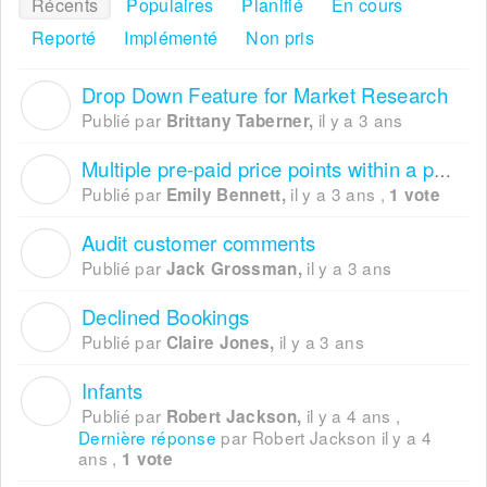
Récents
Populaires
Planifié
En cours
Reporté
Implémenté
Non pris
Drop Down Feature for Market Research
B
Publié par
il y a 3 ans
Brittany Taberner,
Multiple pre-paid price points within a promotion.
E
Publié par
il y a 3 ans
,
Emily Bennett,
1 vote
Audit customer comments
J
Publié par
il y a 3 ans
Jack Grossman,
Declined Bookings
C
Publié par
il y a 3 ans
Claire Jones,
Infants
R
Publié par
il y a 4 ans
,
Robert Jackson,
Dernière réponse
par Robert Jackson
il y a 4
ans
,
1 vote