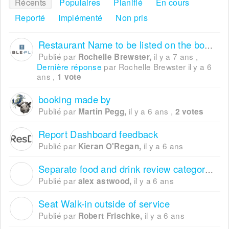
Récents
Populaires
Planifié
En cours
Reporté
Implémenté
Non pris
Restaurant Name to be listed on the booking widget
Publié par
il y a 7 ans
,
Rochelle Brewster,
Dernière réponse
par Rochelle Brewster
il y a 6
ans
,
1 vote
booking made by
Publié par
il y a 6 ans
,
Martin Pegg,
2 votes
Report Dashboard feedback
Publié par
il y a 6 ans
Kieran O'Regan,
Separate food and drink review categories for KPI's
A
Publié par
il y a 6 ans
alex astwood,
Seat Walk-in outside of service
R
Publié par
il y a 6 ans
Robert Frischke,