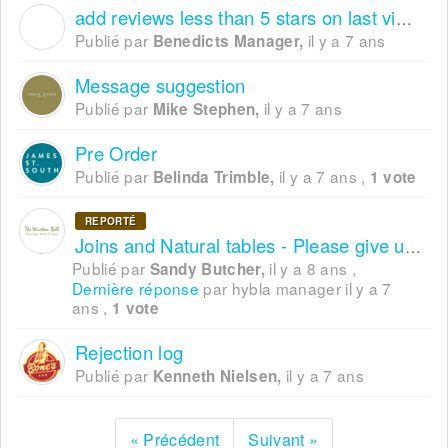
add reviews less than 5 stars on last visit to booking line in daily grid
B
Publié par
il y a 7 ans
Benedicts Manager,
Message suggestion
Publié par
il y a 7 ans
Mike Stephen,
Pre Order
Publié par
il y a 7 ans
,
Belinda Trimble,
1 vote
REPORTÉ
Joins and Natural tables - Please give us the OPTION of what to sell first
Publié par
il y a 8 ans
,
Sandy Butcher,
Dernière réponse
par hybla manager
il y a 7
ans
,
1 vote
Rejection log
Publié par
il y a 7 ans
Kenneth Nielsen,
« Précédent
Suivant »