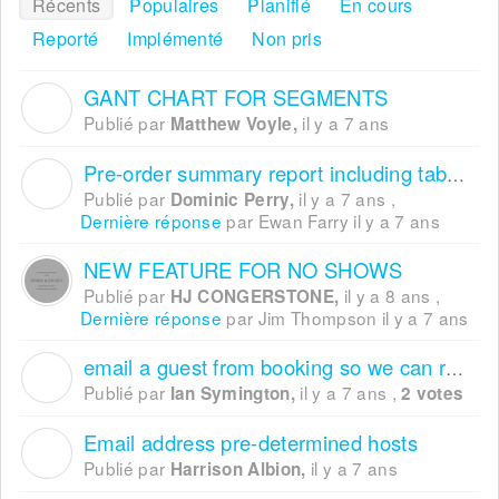
Récents
Populaires
Planifié
En cours
Reporté
Implémenté
Non pris
GANT CHART FOR SEGMENTS
M
Publié par
il y a 7 ans
Matthew Voyle,
Pre-order summary report including table numbers
D
Publié par
il y a 7 ans
,
Dominic Perry,
Dernière réponse
par Ewan Farry
il y a 7 ans
NEW FEATURE FOR NO SHOWS
Publié par
il y a 8 ans
,
HJ CONGERSTONE,
Dernière réponse
par Jim Thompson
il y a 7 ans
email a guest from booking so we can reply to requests or information
I
Publié par
il y a 7 ans
,
Ian Symington,
2 votes
Email address pre-determined hosts
H
Publié par
il y a 7 ans
Harrison Albion,