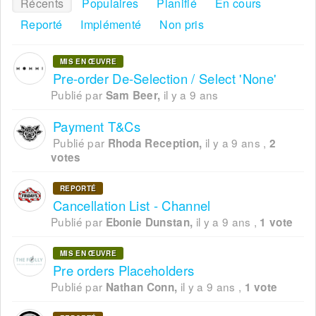
Récents
Populaires
Planifié
En cours
Reporté
Implémenté
Non pris
MIS EN ŒUVRE
Pre-order De-Selection / Select 'None'
Publié par
il y a 9 ans
Sam Beer,
Payment T&Cs
Publié par
il y a 9 ans
,
Rhoda Reception,
2
votes
REPORTÉ
Cancellation List - Channel
Publié par
il y a 9 ans
,
Ebonie Dunstan,
1 vote
MIS EN ŒUVRE
Pre orders Placeholders
Publié par
il y a 9 ans
,
Nathan Conn,
1 vote