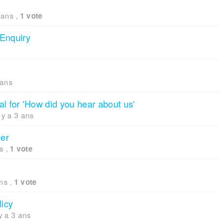
3 ans
,
1 vote
Enquiry
 ans
tal for 'How did you hear about us'
l y a 3 ans
mer
ns
,
1 vote
ans
,
1 vote
licy
 y a 3 ans