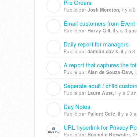
Pre Orders
J
Publié par
il y a 
Josh Moreton,
Email customers from Event 
H
Publié par
il y a 3 ans
Harvy Gill,
Daily report for managers
D
Publié par
il y a 3
damian davis,
A report that captures the to
A
Publié par
i
Alan de Souza-Daw,
Seperate adult / child custo
L
Publié par
il y a 3 a
Laura Aust,
Day Notes
P
Publié par
il y a 3 
Pallant Cafe,
URL hyperlink for Privacy Po
Publié par
il
Rochelle Brewster,