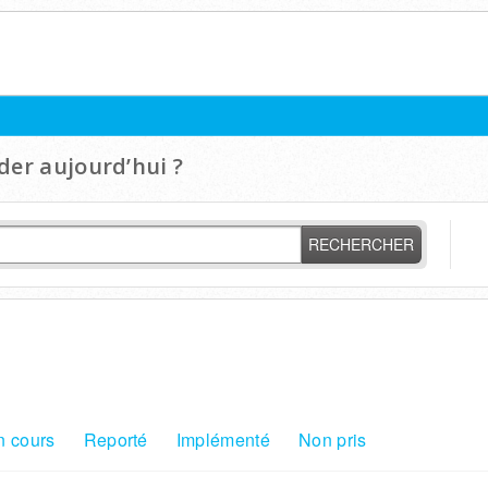
er aujourd’hui ?
RECHERCHER
n cours
Reporté
Implémenté
Non pris