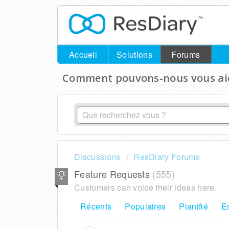
Accueil
Solutions
Forums
Comment pouvons-nous vous aid
Discussions
ResDiary Forums
Feature Requests
555
Customers can voice their ideas here.
Récents
Populaires
Planifié
E