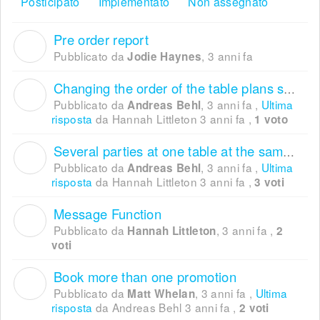
Posticipato
Implementato
Non assegnato
Pre order report
J
Pubblicato da
,
3 anni fa
Jodie Haynes
Changing the order of the table plans subsequently
A
Pubblicato da
,
3 anni fa
,
Ultima
Andreas Behl
risposta
da Hannah Littleton
3 anni fa
,
1 voto
Several parties at one table at the same time
A
Pubblicato da
,
3 anni fa
,
Ultima
Andreas Behl
risposta
da Hannah Littleton
3 anni fa
,
3 voti
Message Function
H
Pubblicato da
,
3 anni fa
,
Hannah Littleton
2
voti
Book more than one promotion
M
Pubblicato da
,
3 anni fa
,
Ultima
Matt Whelan
risposta
da Andreas Behl
3 anni fa
,
2 voti