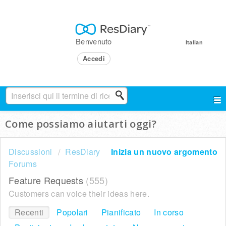
Benvenuto
Italian
Accedi
Come possiamo aiutarti oggi?
Discussioni
ResDiary
Inizia un nuovo argomento
Forums
Feature Requests
555
Customers can voice their ideas here.
Recenti
Popolari
Pianificato
In corso