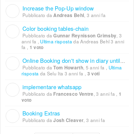
Increase the Pop-Up window
A
Pubblicato da
,
3 anni fa
Andreas Behl
Color booking tables-chain
G
Pubblicato da
,
3
Gunnar Reynisson Grimsby
anni fa
,
Ultima risposta
da Andreas Behl
3 anni
fa
,
1 voto
Online Booking don't show in diary until you refresh....???
T
Pubblicato da
,
5 anni fa
,
Ultima
Tom Howarth
risposta
da Selu Ita
3 anni fa
,
3 voti
implementare whatsapp
F
Pubblicato da
,
3 anni fa
,
Francesco Ventre
1
voto
Booking Extras
J
Pubblicato da
,
3 anni fa
Josh Cleaver