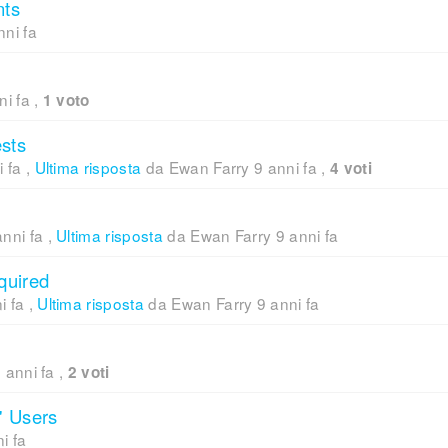
nts
nni fa
ni fa
,
1 voto
sts
i fa
,
Ultima risposta
da Ewan Farry
9 anni fa
,
4 voti
anni fa
,
Ultima risposta
da Ewan Farry
9 anni fa
quired
i fa
,
Ultima risposta
da Ewan Farry
9 anni fa
 anni fa
,
2 voti
' Users
i fa