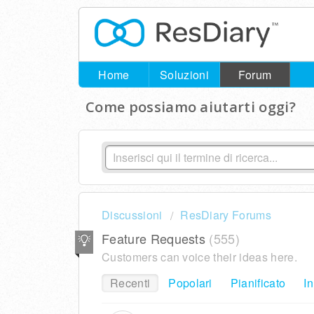
Home
Soluzioni
Forum
Come possiamo aiutarti oggi?
Discussioni
ResDiary Forums
Feature Requests
555
Customers can voice their ideas here.
Recenti
Popolari
Pianificato
In