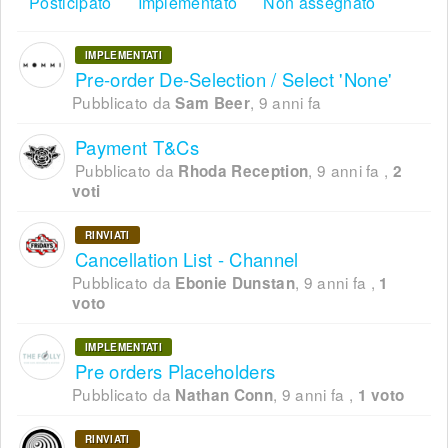
Posticipato
Implementato
Non assegnato
IMPLEMENTATI
Pre-order De-Selection / Select 'None'
Pubblicato da
,
9 anni fa
Sam Beer
Payment T&Cs
Pubblicato da
,
9 anni fa
,
Rhoda Reception
2
voti
RINVIATI
Cancellation List - Channel
Pubblicato da
,
9 anni fa
,
Ebonie Dunstan
1
voto
IMPLEMENTATI
Pre orders Placeholders
Pubblicato da
,
9 anni fa
,
Nathan Conn
1 voto
RINVIATI