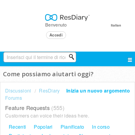
Benvenuto
Italian
Accedi
Come possiamo aiutarti oggi?
Discussioni
ResDiary
Inizia un nuovo argomento
Forums
Feature Requests
555
Customers can voice their ideas here.
Recenti
Popolari
Pianificato
In corso