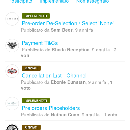
Posticipato
Implementato
Non assegnato
IMPLEMENTATI
Pre-order De-Selection / Select 'None'
Pubblicato da
,
9 anni fa
Sam Beer
Payment T&Cs
Pubblicato da
,
9 anni fa
,
Rhoda Reception
2
voti
RINVIATI
Cancellation List - Channel
Pubblicato da
,
9 anni fa
,
Ebonie Dunstan
1
voto
IMPLEMENTATI
Pre orders Placeholders
Pubblicato da
,
9 anni fa
,
Nathan Conn
1 voto
RINVIATI