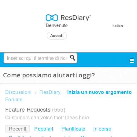
Benvenuto
Italian
Accedi
Come possiamo aiutarti oggi?
Discussioni
ResDiary
Inizia un nuovo argomento
Forums
Feature Requests
555
Customers can voice their ideas here.
Recenti
Popolari
Pianificato
In corso