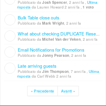
Pubblicato da
,
2 anni fa
,
Ultima
Josh Spencer
risposta
da Lauren Howard
2 anni fa
,
1 voto
Bulk Table close outs
M
Pubblicato da
,
2 anni fa
Mark Wright
What about checking DUPLICATE Reservation
M
Pubblicato da
,
2 anni fa
Michel Van der Veken
Email Notifications for Promotions
J
Pubblicato da
,
2 anni fa
Jonny Pearson
Late arriving guests
J
Pubblicato da
,
7 anni fa
,
Ultima
Jim Thompson
risposta
da Carl Webb
2 anni fa
« Precedente
Avanti »