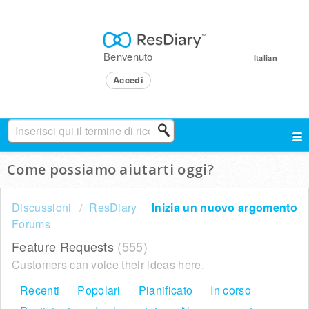
Benvenuto
Italian
Accedi
Come possiamo aiutarti oggi?
Discussioni
ResDiary
Inizia un nuovo argomento
Forums
Feature Requests
555
Customers can voice their ideas here.
Recenti
Popolari
Pianificato
In corso