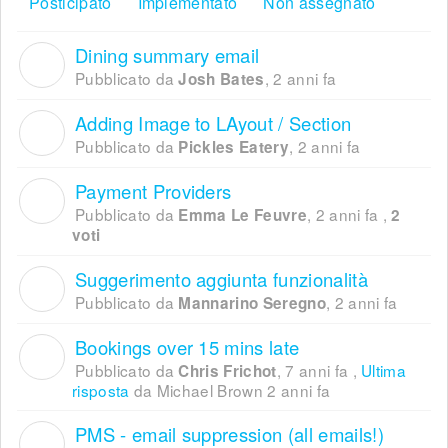
Posticipato
Implementato
Non assegnato
Dining summary email
J
Pubblicato da
,
2 anni fa
Josh Bates
Adding Image to LAyout / Section
P
Pubblicato da
,
2 anni fa
Pickles Eatery
Payment Providers
E
Pubblicato da
,
2 anni fa
,
Emma Le Feuvre
2
voti
Suggerimento aggiunta funzionalità
M
Pubblicato da
,
2 anni fa
Mannarino Seregno
Bookings over 15 mins late
C
Pubblicato da
,
7 anni fa
,
Ultima
Chris Frichot
risposta
da Michael Brown
2 anni fa
PMS - email suppression (all emails!)
J