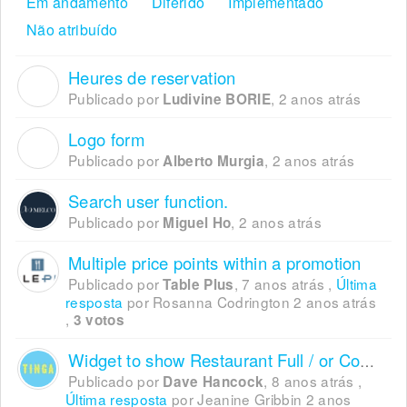
Em andamento
Diferido
Implementado
Não atribuído
Heures de reservation
L
Publicado por
,
2 anos atrás
Ludivine BORIE
Logo form
A
Publicado por
,
2 anos atrás
Alberto Murgia
Search user function.
Publicado por
,
2 anos atrás
Miguel Ho
Multiple price points within a promotion
Publicado por
,
7 anos atrás
,
Última
Table Plus
resposta
por Rosanna Codrington
2 anos atrás
,
3 votos
Widget to show Restaurant Full / or Contact Restaurant
Publicado por
,
8 anos atrás
,
Dave Hancock
Última resposta
por Jeanine Gribbin
2 anos