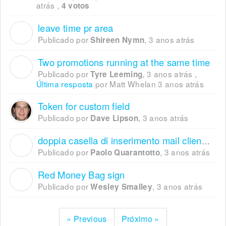
atrás
,
4 votos
leave time pr area
S
Publicado por
,
3 anos atrás
Shireen Nymn
Two promotions running at the same time
T
Publicado por
,
3 anos atrás
,
Tyre Leeming
Última resposta
por Matt Whelan
3 anos atrás
Token for custom field
Publicado por
,
3 anos atrás
Dave Lipson
doppia casella di inserimento mail cliente in sede di prenotazione
P
Publicado por
,
3 anos atrás
Paolo Quarantotto
Red Money Bag sign
W
Publicado por
,
3 anos atrás
Wesley Smalley
« Previous
Próximo »