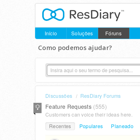
Início
Soluções
Fóruns
Como podemos ajudar?
Discussões
ResDiary Forums
Feature Requests
555
Customers can voice their ideas here.
Recentes
Populares
Planeado