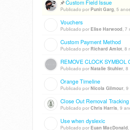
Custom Field Issue
Publicado por
,
5 anos
Punit Garg
Vouchers
E
Publicado por
,
7 
Elise Harwood
Custom Payment Method
R
Publicado por
,
8 
Richard Amlot
REMOVE CLOCK SYMBOL 
Publicado por
,
8
Natalie Stuhler
Orange Timeline
N
Publicado por
,
9
Nicola Gilmour
Close Out Removal Tracking
Publicado por
,
9 an
Chris Harris
Use when dyslexic
E
Publicado por
Euan MacDonald