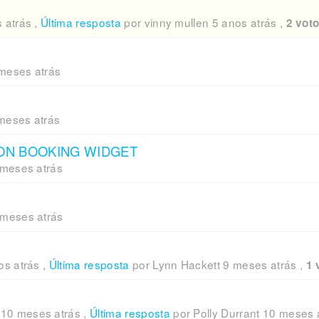
 atrás
,
Última resposta
por vinny mullen
5 anos atrás
,
2 vot
meses atrás
meses atrás
ON BOOKING WIDGET
 meses atrás
 meses atrás
os atrás
,
Última resposta
por Lynn Hackett
9 meses atrás
,
1 
,
10 meses atrás
,
Última resposta
por Polly Durrant
10 meses 