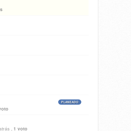
os
PLANEADO
voto
atrás
,
1 voto