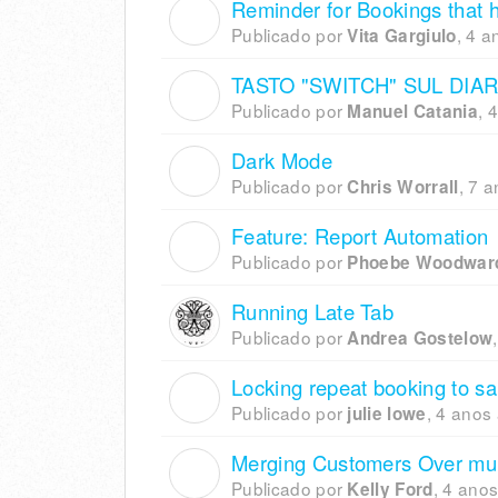
Reminder for Bookings that
V
Publicado por
,
4 a
Vita Gargiulo
TASTO "SWITCH" SUL DIAR
M
Publicado por
,
4
Manuel Catania
Dark Mode
C
Publicado por
,
7 a
Chris Worrall
Feature: Report Automation
P
Publicado por
Phoebe Woodwar
Running Late Tab
Publicado por
Andrea Gostelow
Locking repeat booking to s
J
Publicado por
,
4 anos 
julie lowe
Merging Customers Over mult
K
Publicado por
,
4 anos
Kelly Ford