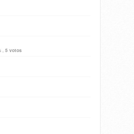
s
,
5 votos