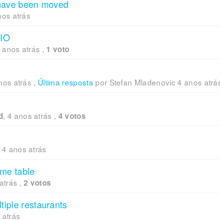
 have been moved
nos atrás
IO
 anos atrás
,
1 voto
nos atrás
,
Última resposta
por Stefan Mladenovic
4 anos atrá
,
4 anos atrás
,
d
4 votos
,
4 anos atrás
ame table
atrás
,
2 votos
iple restaurants
 atrás