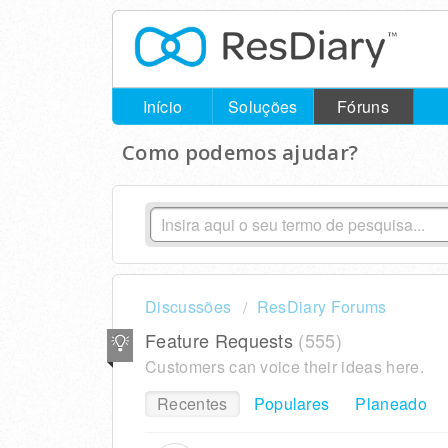
Início
Soluções
Fóruns
Como podemos ajudar?
Discussões
ResDiary Forums
Feature Requests
555
Customers can voice their ideas here.
Recentes
Populares
Planeado