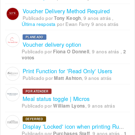
Voucher Delivery Method Required
Publicado por
,
9 anos atrás
,
Tony Keogh
Última resposta
por Ewan Farry
9 anos atrás
PLANEADO
Voucher delivery option
Publicado por
,
9 anos atrás
,
Fiona O Donnell
2
votos
Print Function for 'Read Only' Users
Publicado por
,
9 anos atrás
Matt Ashton
POR ATENDER
Meal status toggle | Micros
Publicado por
,
9 anos atrás
William Lyons
DEFERRED
Display 'Locked' icon when printing Running Order
Publicado por
,
9 anos atrás
,
Purchases Staff
1