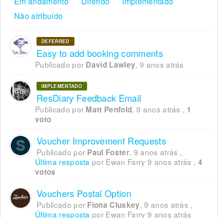
Em andamento
Diferido
Implementado
Não atribuído
DEFERRED
Easy to add booking comments
Publicado por
,
9 anos atrás
David Lawley
IMPLEMENTADO
ResDiary Feedback Email
Publicado por
,
9 anos atrás
,
Matt Penfold
1
voto
Voucher Improvement Requests
Publicado por
,
9 anos atrás
,
Paul Foster
Última resposta
por Ewan Farry
9 anos atrás
,
4
votos
Vouchers Postal Option
Publicado por
,
9 anos atrás
,
Fiona Cluskey
Última resposta
por Ewan Farry
9 anos atrás