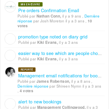
MIS EN ŒUVRE
Pre orders Confirmation Email
Publié par
il y a 9 ans
,
Dernière
Nathan Conn,
réponse
par Josh Moreton
il y a 3 ans
,
10
votes
promotion type noted on diary grid
K
Publié par
il y a 3 ans
Kiki Evans,
easier way to see which are people choose
K
Publié par
il y a 3 ans
Kiki Evans,
REPORTÉ
Management email notifications for bookings with comments
Publié par
il y a 8 ans
,
James Robertson,
Dernière réponse
par Shireen Nymn
il y a 3 ans
,
4 votes
alert to new bookings
M
Publié par
il y a 3
Management Collingwood,