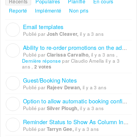
Récents
Populaires
Planifié
En cours
Reporté
Implémenté
Non pris
Email templates
J
Publié par
il y a 3 ans
Josh Cleaver,
Ability to re-order promotions on the advanced booking window
C
Publié par
il y a 3 ans
,
Clarissa Carvalho,
Dernière réponse
par Claudio Amella
il y a 3
ans
,
2 votes
Guest/Booking Notes
R
Publié par
il y a 3 ans
Rajeev Dewan,
Option to allow automatic booking confirmations to go, if not done within 72 hours
S
Publié par
il y a 3 ans
Silver Plough,
Reminder Status to Show As Column In Running Order View
T
Publié par
il y a 3 ans
Tarryn Gee,