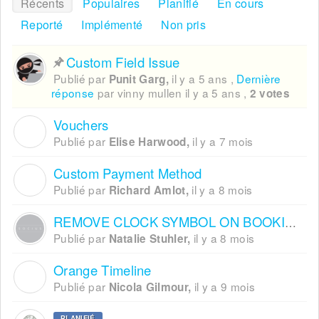
Récents
Populaires
Planifié
En cours
Reporté
Implémenté
Non pris
Custom Field Issue
Publié par
il y a 5 ans
,
Dernière
Punit Garg,
réponse
par vinny mullen
il y a 5 ans
,
2 votes
Vouchers
E
Publié par
il y a 7 mois
Elise Harwood,
Custom Payment Method
R
Publié par
il y a 8 mois
Richard Amlot,
REMOVE CLOCK SYMBOL ON BOOKING WIDGET
Publié par
il y a 8 mois
Natalie Stuhler,
Orange Timeline
N
Publié par
il y a 9 mois
Nicola Gilmour,
PLANIFIÉ