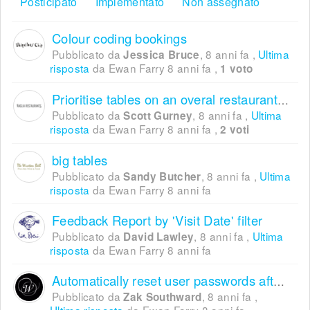
Posticipato
Implementato
Non assegnato
Colour coding bookings
Pubblicato da
,
8 anni fa
,
Ultima
Jessica Bruce
risposta
da Ewan Farry
8 anni fa
,
1 voto
Prioritise tables on an overal restaurant/area and not on max table size
Pubblicato da
,
8 anni fa
,
Ultima
Scott Gurney
risposta
da Ewan Farry
8 anni fa
,
2 voti
big tables
Pubblicato da
,
8 anni fa
,
Ultima
Sandy Butcher
risposta
da Ewan Farry
8 anni fa
Feedback Report by 'Visit Date' filter
Pubblicato da
,
8 anni fa
,
Ultima
David Lawley
risposta
da Ewan Farry
8 anni fa
Automatically reset user passwords after 30 days
Pubblicato da
,
8 anni fa
,
Zak Southward
Ultima risposta
da Ewan Farry
8 anni fa