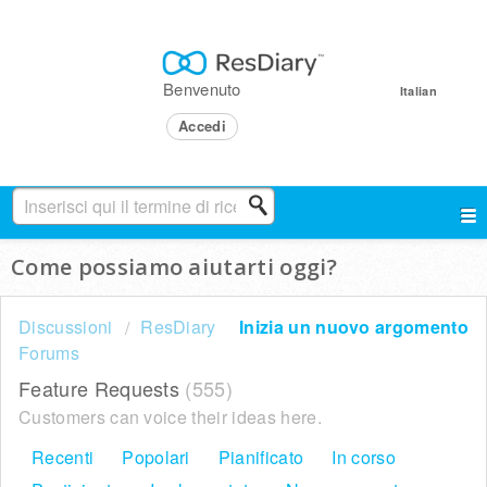
Benvenuto
Italian
Accedi
Come possiamo aiutarti oggi?
Discussioni
ResDiary
Inizia un nuovo argomento
Forums
Feature Requests
555
Customers can voice their ideas here.
Recenti
Popolari
Pianificato
In corso