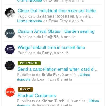
Close Out individual time slots per table
Pubblicato da
,
8 anni fa
,
James Robertson
Ultima risposta
da Ewan Farry
8 anni fa
Custom Arrival Status | Garden seating
Pubblicato da
,
8 anni fa
Info@ BS
Widget default time is current time
Pubblicato da
,
8 anni fa
Butty
IMPLEMENTATI
Send a cancellation email when card detail requirement expires
Pubblicato da
,
9 anni fa
,
Ultima
Bridie Fox
risposta
da Ewan Farry
8 anni fa
RINVIATI
Blocked Customers
Pubblicato da
,
8 anni fa
,
Ultima
Kieran Turnbull
risposta
da Ewan Farry
8 anni fa