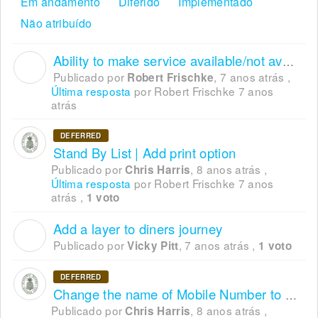
Em andamento
Diferido
Implementado
Não atribuído
Ability to make service available/not available online
R
Publicado por
,
7 anos atrás
,
Robert Frischke
Última resposta
por Robert Frischke
7 anos
atrás
DEFERRED
Stand By List | Add print option
Publicado por
,
8 anos atrás
,
Chris Harris
Última resposta
por Robert Frischke
7 anos
atrás
,
1 voto
Add a layer to diners journey
V
Publicado por
,
7 anos atrás
,
Vicky Pitt
1 voto
DEFERRED
Change the name of Mobile Number to contact number
Publicado por
,
8 anos atrás
,
Chris Harris