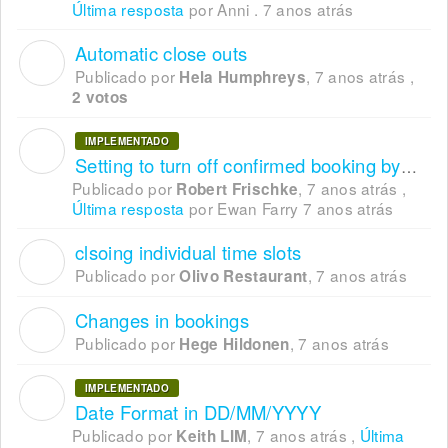
Última resposta
por Anni .
7 anos atrás
Automatic close outs
H
Publicado por
,
7 anos atrás
,
Hela Humphreys
2 votos
IMPLEMENTADO
R
Setting to turn off confirmed booking by default
Publicado por
,
7 anos atrás
,
Robert Frischke
Última resposta
por Ewan Farry
7 anos atrás
clsoing individual time slots
O
Publicado por
,
7 anos atrás
Olivo Restaurant
Changes in bookings
H
Publicado por
,
7 anos atrás
Hege Hildonen
IMPLEMENTADO
K
Date Format in DD/MM/YYYY
Publicado por
,
7 anos atrás
,
Última
Keith LIM