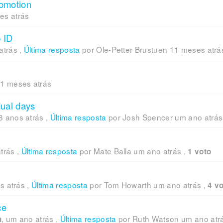
romotion
es atrás
 ID
atrás
,
Última resposta
por Ole-Petter Brustuen
11 meses atrá
1 meses atrás
dual days
8 anos atrás
,
Última resposta
por Josh Spencer
um ano atrás
trás
,
Última resposta
por Mate Balla
um ano atrás
,
1 voto
s atrás
,
Última resposta
por Tom Howarth
um ano atrás
,
4 v
ce
,
um ano atrás
,
Última resposta
por Ruth Watson
um ano atr
h