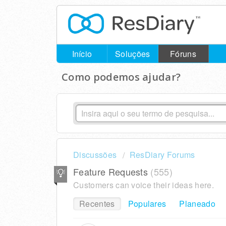
Início
Soluções
Fóruns
Como podemos ajudar?
Discussões
ResDiary Forums
Feature Requests
555
Customers can voice their ideas here.
Recentes
Populares
Planeado