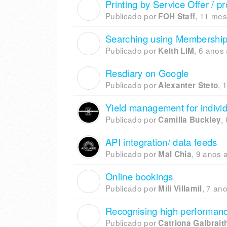
Printing by Service Offer / p
F
Publicado por
,
11 mes
FOH Staff
Searching using Membership
K
Publicado por
,
6 anos 
Keith LIM
Resdiary on Google
A
Publicado por
,
1
Alexanter Steto
Yield management for indivi
Publicado por
,
Camilla Buckley
API integration/ data feeds
Publicado por
,
9 anos a
Mal Chia
Online bookings
M
Publicado por
,
7 ano
Mili Villamil
Recognising high performan
C
Publicado por
Catriona Galbrait