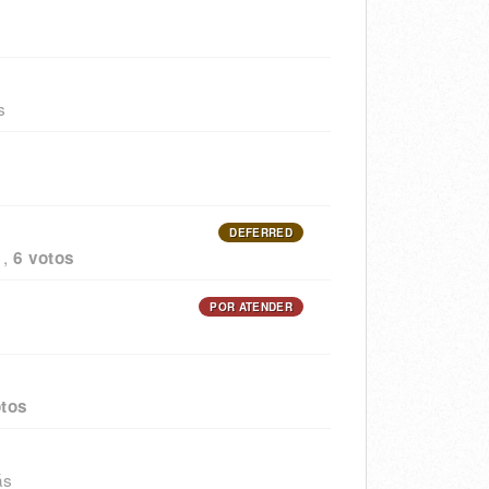
s
DEFERRED
,
6 votos
POR ATENDER
otos
ás