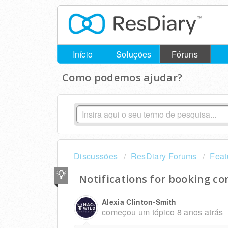
Início
Soluções
Fóruns
Como podemos ajudar?
Discussões
ResDiary Forums
Feat
Notifications for booking 
Alexia Clinton-Smith
começou um tópico
8 anos atrás