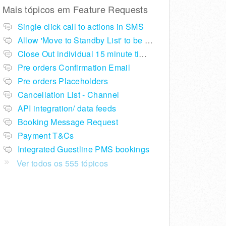
Mais tópicos em
Feature Requests
Single click call to actions in SMS
Allow 'Move to Standby List' to be removed if not required in the pop up summary menu
Close Out individual 15 minute time slots per table
Pre orders Confirmation Email
Pre orders Placeholders
Cancellation List - Channel
API integration/ data feeds
Booking Message Request
Payment T&Cs
Integrated Guestline PMS bookings
Ver todos os 555 tópicos