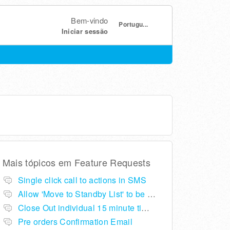
Bem-vindo
Portugu...
Iniciar sessão
Mais tópicos em
Feature Requests
Single click call to actions in SMS
Allow 'Move to Standby List' to be removed if not required in the pop up summary menu
Close Out individual 15 minute time slots per table
Pre orders Confirmation Email