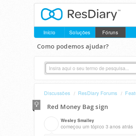
Início
Soluções
Fóruns
Como podemos ajudar?
Discussões
ResDiary Forums
Feat
Red Money Bag sign
Wesley Smalley
W
começou um tópico
3 anos atrás