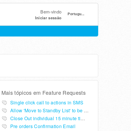
Bem-vindo
Portugu...
Iniciar sessão
Mais tópicos em
Feature Requests
Single click call to actions in SMS
Allow 'Move to Standby List' to be removed if not required in the pop up summary menu
Close Out individual 15 minute time slots per table
Pre orders Confirmation Email