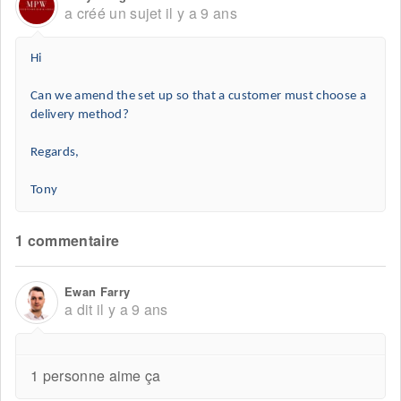
a créé un sujet
il y a 9 ans
Hi
Can we amend the set up so that a customer must choose a
delivery method?
Regards,
Tony
1 commentaire
Ewan Farry
a dit
il y a 9 ans
1 personne aime ça