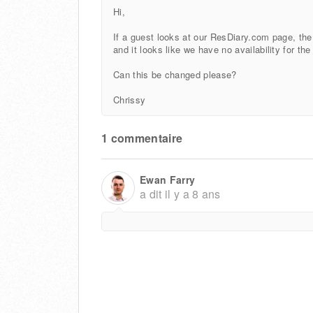
Hi,
If a guest looks at our ResDiary.com page, th
and it looks like we have no availability for th
Can this be changed please?
Chrissy
1 commentaire
Ewan Farry
a dit
il y a 8 ans