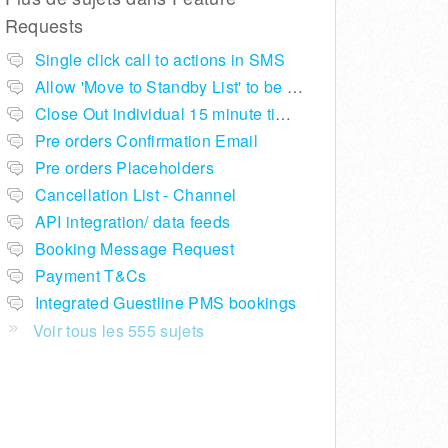
Requests
Single click call to actions in SMS
Allow 'Move to Standby List' to be removed if not required in the pop up summary menu
Close Out individual 15 minute time slots per table
Pre orders Confirmation Email
Pre orders Placeholders
Cancellation List - Channel
API integration/ data feeds
Booking Message Request
Payment T&Cs
Integrated Guestline PMS bookings
Voir tous les 555 sujets