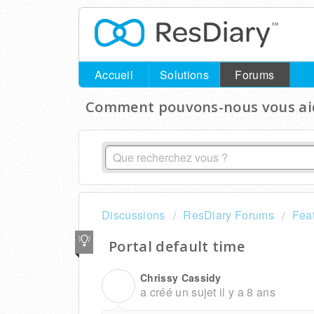
Accueil
Solutions
Forums
Comment pouvons-nous vous aid
Discussions
ResDiary Forums
Fea
Portal default time
Chrissy Cassidy
C
a créé un sujet
il y a 8 ans