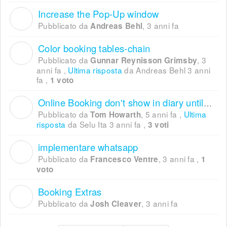
Increase the Pop-Up window
A
Pubblicato da
,
3 anni fa
Andreas Behl
Color booking tables-chain
G
Pubblicato da
,
3
Gunnar Reynisson Grimsby
anni fa
,
Ultima risposta
da Andreas Behl
3 anni
fa
,
1 voto
Online Booking don't show in diary until you refresh....???
T
Pubblicato da
,
5 anni fa
,
Ultima
Tom Howarth
risposta
da Selu Ita
3 anni fa
,
3 voti
implementare whatsapp
F
Pubblicato da
,
3 anni fa
,
Francesco Ventre
1
voto
Booking Extras
J
Pubblicato da
,
3 anni fa
Josh Cleaver