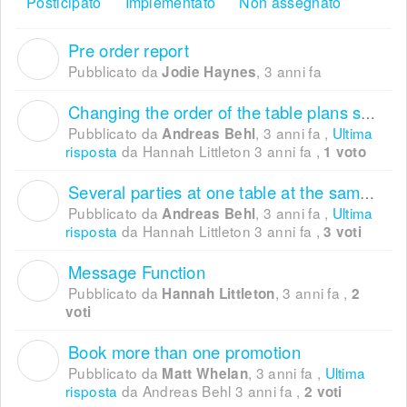
Posticipato
Implementato
Non assegnato
Pre order report
J
Pubblicato da
,
3 anni fa
Jodie Haynes
Changing the order of the table plans subsequently
A
Pubblicato da
,
3 anni fa
,
Ultima
Andreas Behl
risposta
da Hannah Littleton
3 anni fa
,
1 voto
Several parties at one table at the same time
A
Pubblicato da
,
3 anni fa
,
Ultima
Andreas Behl
risposta
da Hannah Littleton
3 anni fa
,
3 voti
Message Function
H
Pubblicato da
,
3 anni fa
,
Hannah Littleton
2
voti
Book more than one promotion
M
Pubblicato da
,
3 anni fa
,
Ultima
Matt Whelan
risposta
da Andreas Behl
3 anni fa
,
2 voti