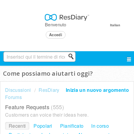
Benvenuto
Italian
Accedi
Come possiamo aiutarti oggi?
Discussioni
ResDiary
Inizia un nuovo argomento
Forums
Feature Requests
555
Customers can voice their ideas here.
Recenti
Popolari
Pianificato
In corso