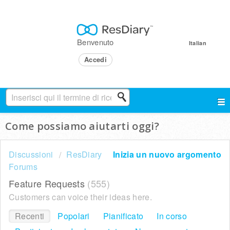
Benvenuto
Italian
Accedi
Come possiamo aiutarti oggi?
Discussioni
ResDiary
Inizia un nuovo argomento
Forums
Feature Requests
555
Customers can voice their ideas here.
Recenti
Popolari
Pianificato
In corso