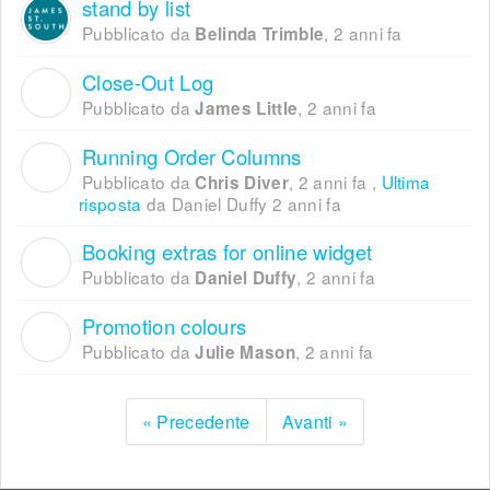
stand by list
Pubblicato da
,
2 anni fa
Belinda Trimble
Close-Out Log
J
Pubblicato da
,
2 anni fa
James Little
Running Order Columns
C
Pubblicato da
,
2 anni fa
,
Ultima
Chris Diver
risposta
da Daniel Duffy
2 anni fa
Booking extras for online widget
D
Pubblicato da
,
2 anni fa
Daniel Duffy
Promotion colours
J
Pubblicato da
,
2 anni fa
Julie Mason
« Precedente
Avanti »