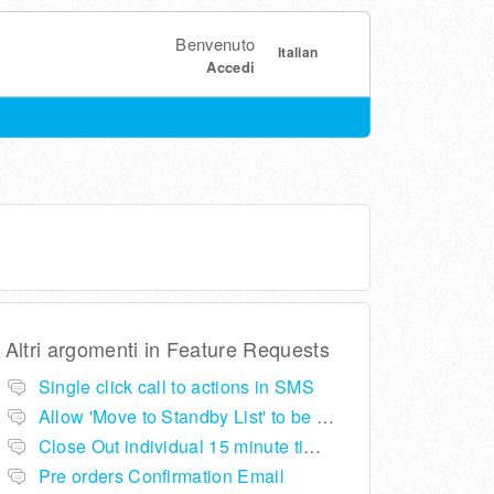
Benvenuto
Italian
Accedi
Altri argomenti in
Feature Requests
Single click call to actions in SMS
Allow 'Move to Standby List' to be removed if not required in the pop up summary menu
Close Out individual 15 minute time slots per table
Pre orders Confirmation Email