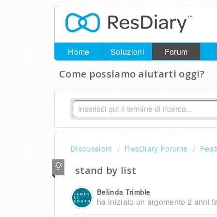
Home
Soluzioni
Forum
Come possiamo aiutarti oggi?
Discussioni
ResDiary Forums
Feat
stand by list
Belinda Trimble
ha iniziato un argomento
2 anni f