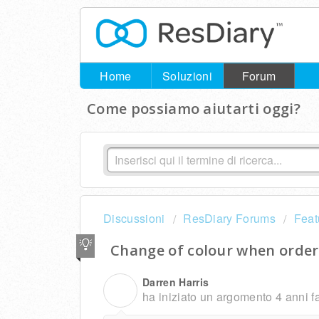
Home
Soluzioni
Forum
Come possiamo aiutarti oggi?
Discussioni
ResDiary Forums
Feat
Change of colour when orde
Darren Harris
D
ha iniziato un argomento
4 anni f