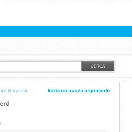
CERCA
ure Requests
Inizia un nuovo argomento
rerd
a