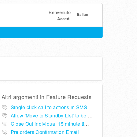
Benvenuto
Italian
Accedi
Altri argomenti in
Feature Requests
Single click call to actions in SMS
Allow 'Move to Standby List' to be removed if not required in the pop up summary menu
Close Out individual 15 minute time slots per table
Pre orders Confirmation Email